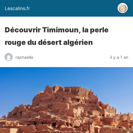
Lescalins.fr
Découvrir Timimoun, la perle
rouge du désert algérien
raphaelle
il y a 1 an