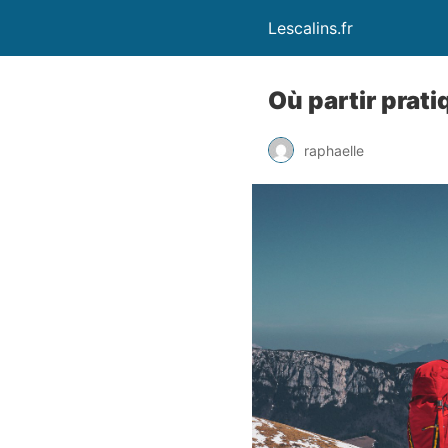
Lescalins.fr
Où partir prati
raphaelle